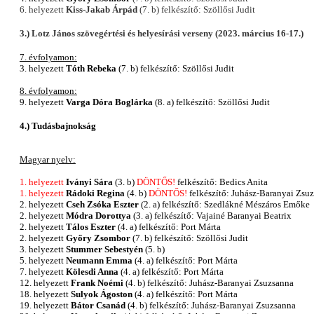
6. helyezett
Kiss-Jakab Árpád
(7. b) felkészítő: Szöllősi Judit
3.)
Lotz János szövegértési és helyesírási verseny (2023. március 16-17.)
7. évfolyamon:
3. helyezett
Tóth Rebeka
(7. b) felkészítő: Szöllősi Judit
8. évfolyamon:
9. helyezett
Varga Dóra Boglárka
(8. a) felkészítő: Szöllősi Judit
4.) Tudásbajnokság
Magyar nyelv:
1. helyezett
Iványi Sára
(3. b)
DÖNTŐS!
felkészítő: Bedics Anita
1. helyezett
Rádoki Regina
(4. b)
DÖNTŐS!
felkészítő: Juhász-Baranyai Zsu
2. helyezett
Cseh Zsóka Eszter
(2. a) felkészítő: Szedlákné Mészáros Emőke
2. helyezett
Módra Dorottya
(3. a) felkészítő: Vajainé Baranyai Beatrix
2. helyezett
Tálos Eszter
(4. a) felkészítő: Port Márta
2. helyezett
Győry Zsombor
(7. b) felkészítő: Szöllősi Judit
3. helyezett
Stummer Sebestyén
(5. b)
5. helyezett
Neumann Emma
(4. a) felkészítő: Port Márta
7. helyezett
Kölesdi Anna
(4. a) felkészítő: Port Márta
12. helyezett
Frank Noémi
(4. b) felkészítő: Juhász-Baranyai Zsuzsanna
18. helyezett
Sulyok Ágoston
(4. a) felkészítő: Port Márta
19. helyezett
Bátor Csanád
(4. b) felkészítő: Juhász-Baranyai Zsuzsanna