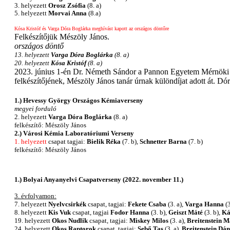
3. helyezett
Orosz Zsófia
(8. a)
5. helyezett
Morvai Anna
(8.a)
Kósa Kristóf és Varga Dóra Boglárka meghívást kapott az országos döntőre
Felkészítőjük Mészöly János.
országos döntő
13. helyezett
Varga Dóra Boglárka
(8. a)
20. helyezett
Kósa Kristóf
(8. a)
2023. június 1-én Dr. Németh Sándor a Pannon Egyetem Mérnök
felkészítőjének, Mészöly János tanár úrnak különdíjat adott át. Dó
1.) Hevessy György Országos Kémiaverseny
megyei forduló
2. helyezett
Varga Dóra Boglárka
(8. a)
felkészítő: Mészöly János
2.) Városi Kémia Laboratóriumi Verseny
1. helyezett
csapat tagjai:
Bielik Réka
(7. b),
Schnetter Barna
(7. b)
felkészítő: Mészöly János
1.) Bolyai Anyanyelvi Csapatverseny (2022. november 11.)
3. évfolyamon:
7. helyezett
Nyelvcsirkék
csapat, tagjai:
Fekete Csaba
(3. a),
Varga Hanna
(3
8. helyezett
Kis Vuk
csapat, tagjai
Fodor Hanna
(3. b),
Geiszt Máté
(3. b),
Ká
19. helyezett
Okos Nudlik
csapat, tagjai:
Miskey Milos
(3. a),
Breitenstein M
24. helyezett
Okos Raptorok
csapat, tagjai:
Sebő Tas
(3. a),
Breitenstein Dán