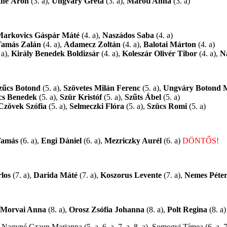
the Áron
(3. a),
Ungváry Gréta
(3. a),
Maróti Anna
(3. a)
arkovics Gáspár Máté
(4. a),
Naszádos Saba
(4. a)
Tamás Zalán
(4. a),
Adamecz Zoltán
(4. a),
Balotai Márton
(4. a)
 a),
Király Benedek Boldizsár
(4. a),
Koleszár Olivér Tibor
(4. a),
N
zűcs Botond
(5. a),
Szövetes Milán Ferenc
(5. a),
Ungváry Botond 
cs Benedek
(5. a),
Szür Kristóf
(5. a),
Szűts Ábel
(5. a)
Czövek Szófia
(5. a),
Selmeczki Flóra
(5. a),
Szücs Romi
(5. a)
Tamás
(6. a),
Engi Dániel
(6. a),
Mezriczky Aurél
(6. a)
DÖNTŐS!
los
(7. a),
Darida Máté
(7. a),
Koszorus Levente
(7. a),
Nemes Péte
Morvai Anna
(8. a),
Orosz Zsófia Johanna
(8. a),
Polt Regina
(8. a)
, Nagyné Czaun Marianna (5. a, 6. a, 7. a, 8. a), Somogyi Tímea (6. a, 7.