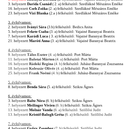
3. helyezett
Darida Csanád
( 2. a) felkészítő: Szedlákné Mészáros Emőke
16. helyezett
Cseh Zsóka
(2. a) felkészítő: Szedlákné Mészáros Emőke
23. helyezett
Vizi Blanka
(2.a ) felkészítő: Szedlákné Mészáros Emőke
3
. évfolyamon:
2. helyezett
Iványi Sára
(3.b) felkészítő: Bedics Anita
5. helyezett
Fekete Csaba
(3. a) felkészítő: Vajainé Baranyai Beatrix
7. helyezett
Karádi Luca
( 3. a) felkészítő: Vajainé Baranyai Beatrix
21. helyezett
Maróti Anna
(3. a) felkészítő: Vajainé Baranyai Beatrix
4. évfolyamon:
9. helyezett
Tálos Eszter
(4. a)
felkészítő: Port Márta
11. helyezett
Balotai Márton
(4. a)
felkészítő: Port Márta
16. helyezett
Rádoki Regina
(4. b)
felkészítő: Juhász-Baranyai Zsuzsanna
18. helyezett
Koleszár Olivér
(4. a)
felkészítő: Port Márta
25. helyezett
Frank Noémi
(4. b)
felkészítő: Juhász-Baranyai Zsuzsanna
5. évfolyamon:
8. helyezett
Benda Sára
(5. a) felkészítő: Szikra Ágnes
6. évfolyamon:
3. helyezett
Baltz Nóra
(6. b) felkészítő: Szikra Ágnes
7. helyezett
Meilinger Vivien
(6. b)
felkészítő: Szikra Ágnes
13. helyezett
Molnár Vanda
(6. a) felkészítő: Szöllősi Judit
13. helyezett
Kristóf-Balogh Gréta
(6. a) felkészítő: Szöllősi Judit
7. évfolyamon:
4. helyezett
Győry Zsombor
(7. b)
felkészítő: Szöllősi Judit