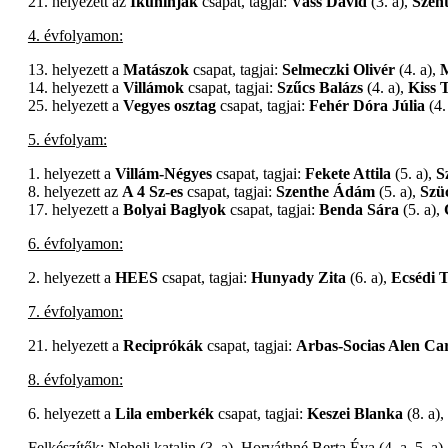
21. helyezett az
Ikuninják
csapat, tagjai:
Vass Dávid
(3. a),
Szen
4. évfolyamon:
13. helyezett a
Matászok
csapat, tagjai:
Selmeczki Olivér
(4. a),
M
14. helyezett a
Villámok
csapat, tagjai:
Szűcs Balázs
(4. a),
Kiss 
25. helyezett a
Vegyes osztag
csapat, tagjai:
Fehér Dóra Júlia
(4.
5. évfolyam:
1. helyezett a
Villám-Négyes
csapat, tagjai:
Fekete Attila
(5. a),
S
8. helyezett az
A 4 Sz-es
csapat, tagjai:
Szenthe Ádám
(5. a),
Szü
17. helyezett a
Bolyai Baglyok
csapat, tagjai:
Benda Sára
(5. a),
6. évfolyamon:
2. helyezett a
HEES
csapat, tagjai:
Hunyady Zita
(6. a),
Ecsédi 
7. évfolyamon:
21. helyezett a
Reciprókák
csapat, tagjai:
Arbas-Socias Alen Car
8. évfolyamon:
6. helyezett a
Lila emberkék
csapat, tagjai:
Keszei Blanka
(8. a),
Felkészítők: Neheli katalin (3. a), Horváthné Berta Éva (4. a, 5. a)