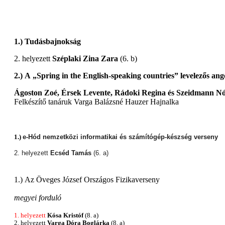
1.) Tudásbajnokság
2. helyezett
Széplaki Zina Zara
(6. b)
2.) A „Spring in the English-speaking countries” levelezős ang
Ágoston Zoé, Érsek Levente, Rádoki Regina és Szeidmann N
Felkészítő tanáruk Varga Balázsné Hauzer Hajnalka
1.)
e-Hód nemzetközi informatikai és számítógép-készség verseny
2. helyezett
Ecséd Tamás
(6. a)
1.)
Az Öveges József Országos Fizikaverseny
megyei forduló
1. helyezett
Kósa Kristóf
(8. a)
2. helyezett
Varga Dóra Boglárka
(8. a)