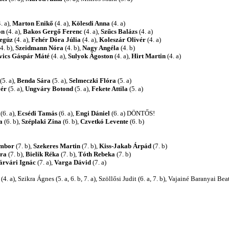
. a),
Marton Enikő
(4. a),
Kölesdi Anna
(4. a)
on
(4. a),
Bakos Gergő Ferenc
(4. a),
Szűcs Balázs
(4. a)
egúz
(4. a),
Fehér Dóra Júlia
(4. a),
Koleszár Olivér
(4. a)
4. b),
Szeidmann Nóra
(4. b),
Nagy Angéla
(4. b)
ics Gáspár Máté
(4. a),
Sulyok Ágoston
(4. a),
Hirt Martin
(4. a)
(5. a),
Benda Sára
(5. a),
Selmeczki Flóra
(5. a)
vér
(5. a),
Ungváry Botond
(5. a),
Fekete Attila
(5. a)
(6. a),
Ecsédi Tamás
(6. a),
Engi Dániel
(6. a) DÖNTŐS!
a
(6. b),
Széplaki Zina
(6. b),
Czvetkó Levente
(6. b)
mbor
(7. b),
Szekeres Martin
(7. b),
Kiss-Jakab Árpád
(7. b)
ira
(7. b),
Bielik Réka
(7. b),
Tóth Rebeka
(7. b)
árvári Ignác
(7. a),
Varga Dávid
(7. a)
 a), Szikra Ágnes (5. a, 6. b, 7. a), Szöllősi Judit (6. a, 7. b), Vajainé Baranyai Beat