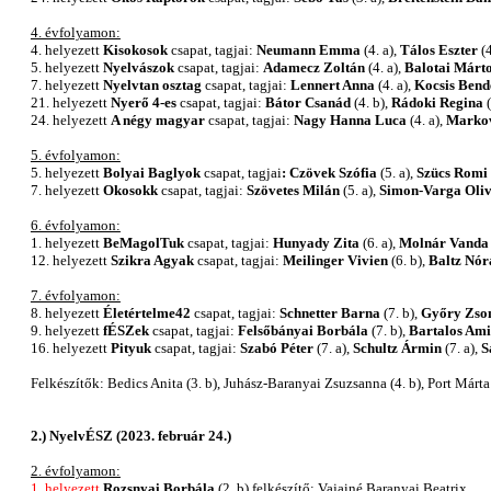
4. évfolyamon:
4. helyezett
Kisokosok
csapat, tagjai:
Neumann Emma
(4. a),
Tálos Eszter
(4
5. helyezett
Nyelvászok
csapat, tagjai:
Adamecz Zoltán
(4. a),
Balotai Márt
7. helyezett
Nyelvtan osztag
csapat, tagjai:
Lennert Anna
(4. a),
Kocsis Bend
21. helyezett
Nyerő 4-es
csapat, tagjai:
Bátor Csanád
(4. b),
Rádoki Regina
(
24. helyezett
A négy magyar
csapat, tagjai:
Nagy Hanna Luca
(4. a),
Markov
5. évfolyamon:
5. helyezett
Bolyai Baglyok
csapat, tagjai
:
Czövek Szófia
(5. a),
Szücs Romi
7. helyezett
Okosokk
csapat, tagjai:
Szövetes Milán
(5. a),
Simon-Varga Oli
6. évfolyamon:
1. helyezett
BeMagolTuk
csapat, tagjai:
Hunyady Zita
(6. a),
Molnár Vanda
12. helyezett
Szikra Agyak
csapat, tagjai:
Meilinger Vivien
(6. b),
Baltz Nór
7. évfolyamon:
8. helyezett
Életértelme42
csapat, tagjai:
Schnetter Barna
(7. b),
Győry Zso
9. helyezett
fÉSZek
csapat, tagjai:
Felsőbányai Borbála
(7. b),
Bartalos Am
16. helyezett
Pityuk
csapat, tagjai:
Szabó Péter
(7. a),
Schultz Ármin
(7. a),
S
Felkészítők: Bedics Anita (3. b), Juhász-Baranyai Zsuzsanna (4. b), Port Márta (4.
2.) NyelvÉSZ (2023. február 24.)
2. évfolyamon:
1. helyezett
Rozsnyai Borbála
(2. b)
felkészítő: Vajainé Baranyai Beatrix