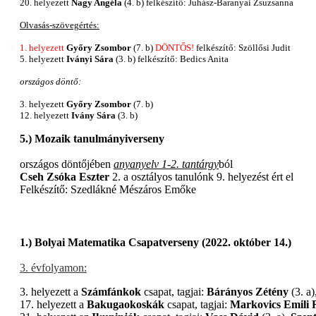
20. helyezett
Nagy Angéla
(4. b) felkészítő: Juhász-Baranyai Zsuzsanna
Olvasás-szövegértés:
1. helyezett
Győry Zsombor
(7. b)
DÖNTŐS!
felkészítő: Szöllősi Judit
5. helyezett
Iványi Sára
(3. b) felkészítő: Bedics Anita
országos döntő:
3. helyezett
Győry Zsombor
(7. b)
12. helyezett
Ivány Sára
(3. b)
5.) Mozaik tanulmányiverseny
országos döntőjében
anyanyelv 1-2. tantárgy
ból
Cseh Zsóka Eszter
2. a osztályos tanulónk 9. helyezést ért el
Felkészítő: Szedlákné Mészáros Emőke
1.) Bolyai Matematika Csapatverseny (2022. október 14.)
3. évfolyamon:
3. helyezett a
Számfánkok
csapat, tagjai:
Bárányos Zétény
(3. a)
17. helyezett a
Bakugaokoskák
csapat, tagjai:
Markovics Emili 