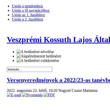
Ugrás a tartalomhoz
Ugrás a fő navigációhoz
Ugrás az 1. hasábhoz
Ugrás a 2. hasábhoz
Veszprémi Kossuth Lajos Által
Versenyeredmények a 2022/23-as tanévb
2022. augusztus 22. hétfő, 16:20
Nagyné Czaun Marianna