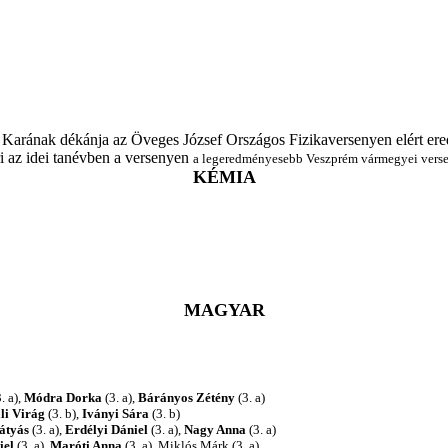
i Karának dékánja
az Öveges József Országos Fizikaversenyen elért e
ri az idei tanévben a versenyen
a legeredményesebb Veszprém vármegyei verse
KÉMIA
MAGYAR
. a),
Módra Dorka
(3. a),
Bárányos Zétény
(3. a)
li Virág
(3. b),
Iványi Sára
(3. b)
átyás
(3. a),
Erdélyi Dániel
(3. a),
Nagy Anna
(3. a)
iel
(3. a),
Maróti Anna
(3. a), Miklós Márk (3. a)