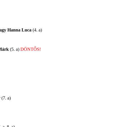
agy Hanna Luca
(4. a)
Márk
(5. a)
DÖNTŐS!
r
(7. a)
 a, 8. a)