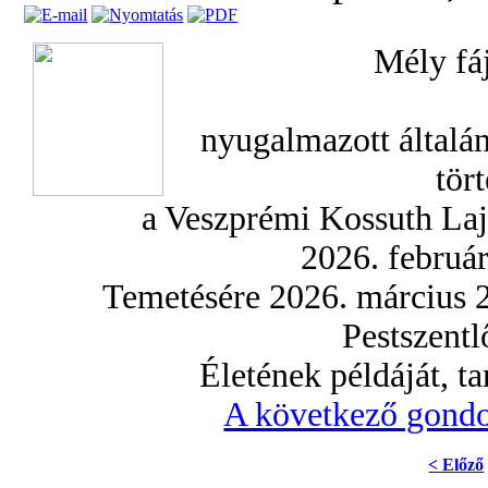
Mély fá
nyugalmazott általán
tör
a Veszprémi Kossuth Laj
2026. februá
Temetésére 2026. március 2
Pestszentl
Életének példáját, t
A következő gondo
< Előző