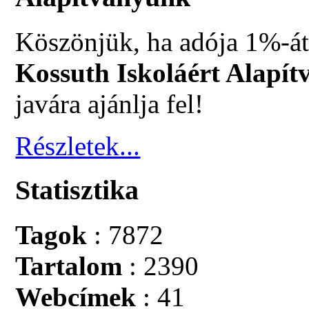
Köszönjük, ha adója 1%-át
Kossuth Iskoláért Alapít
javára ajánlja fel!
Részletek...
Statisztika
Tagok
: 7872
Tartalom
: 2390
Webcímek
: 41