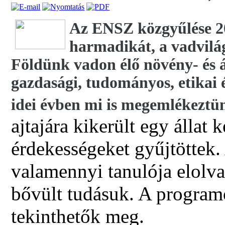
Az ENSZ közgyűlése 20
harmadikát, a vadvilá
Földünk vadon élő növény- és á
gazdasági, tudományos, etikai é
idei évben mi is megemlékeztün
ajtajára kikerült egy állat
érdekességeket gyűjtöttek.
valamennyi tanulója elolvas
bővült tudásuk. A progra
tekinthetők meg.