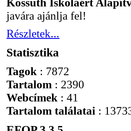
Kossuth Iskoláért Alapít
javára ajánlja fel!
Részletek...
Statisztika
Tagok
: 7872
Tartalom
: 2390
Webcímek
: 41
Tartalom találatai
: 1373
EFOP 3.3.5