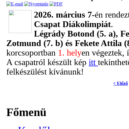
2026. március 7-
én rende
Csapat Diákolimpiát
.
Légrády Botond (5. a), F
Zotmund (7. b) és Fekete Attila (
korcsoportban
1. hely
en végeztek, 
A csapatról készült kép
itt
tekinthe
felkészülést kívánunk!
< Előző
Főmenü