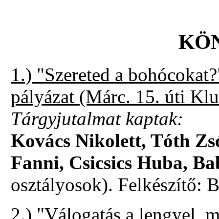
KÖ
1.) "Szereted a bohócokat?
pályázat (Márc. 15. úti Kl
Tárgyjutalmat kaptak:
Kovács Nikolett, Tóth Z
Fanni, Csicsics Huba, B
osztályosok). Felkészítő: 
2.) "Válogatás a lengyel,