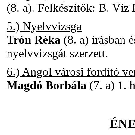
(8. a). Felkészítők: B. Víz
5.) Nyelvvizsga
Trón Réka
(8. a) írásban 
nyelvvizsgát szerzett.
6.) Angol városi fordító v
Magdó Borbála
(7. a) 1. 
ÉNE