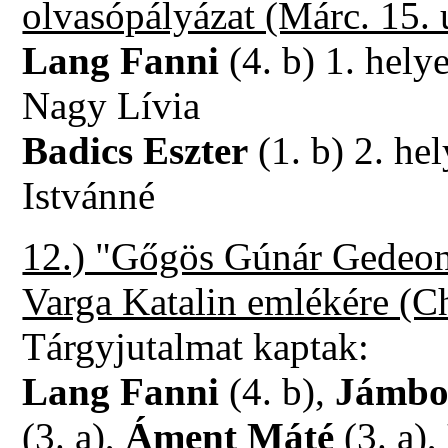
olvasópályázat (Márc. 15. 
Lang Fanni
(4. b) 1. hely
Nagy Lívia
Badics Eszter
(1. b) 2. he
Istvánné
12.) "Gőgös Gúnár Gedeon é
Varga Katalin emlékére (C
Tárgyjutalmat kaptak:
Lang Fanni
(4. b),
Jámbo
(3. a),
Áment Máté
(3. a),