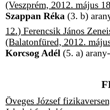
(Veszprém, 2012. május 18
Szappan Réka
(3. b) aran
12.) Ferencsik János Zenei
(Balatonfüred, 2012. május
Korcsog Adél
(5. a) arany-
F
Öveges József fizikaverse