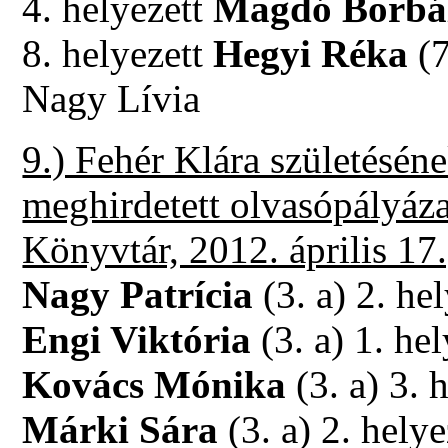
4. helyezett
Magdó Borbá
8. helyezett
Hegyi Réka
(
Nagy Lívia
9.) Fehér Klára születésén
meghirdetett olvasópályá
Könyvtár, 2012. április 17.
Nagy Patrícia
(3. a) 2. he
Engi Viktória
(3. a) 1. he
Kovács Mónika
(3. a) 3. 
Márki Sára
(3. a) 2. helye