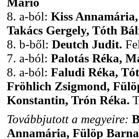
Márió
8. a-ból:
Kiss Annamária,
Takács Gergely, Tóth Bál
8. b-ből:
Deutch Judit.
Fel
7. a-ból:
Palotás Réka, M
8. a-ból:
Faludi Réka, Tót
Fröhlich Zsigmond, Fülö
Konstantin, Trón Réka.
T
Továbbjutott a megyeire:
B
Annamária, Fülöp Barna