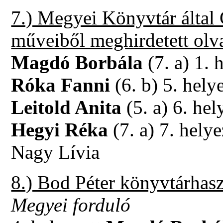
7.) Megyei Könyvtár által 
műveiből meghirdetett olv
Magdó Borbála
(7. a) 1. 
Róka Fanni
(6. b) 5. hely
Leitold Anita
(5. a) 6. hel
Hegyi Réka
(7. a) 7. helye
Nagy Lívia
8.) Bod Péter könyvtárhasz
Megyei forduló