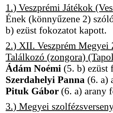
1.) Veszprémi Játékok (Ves
Ének (könnyűzene 2) szóló
b) ezüst fokozatot kapott.
2.) XII. Veszprém Megyei 
Találkozó (zongora) (Tapo
Ádám Noémi
(5. b) ezüst 
Szerdahelyi Panna
(6. a) 
Pituk Gábor
(6. a) arany 
3.) Megyei szolfézsversen