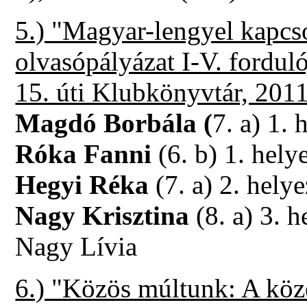
5.) "Magyar-lengyel kapcs
olvasópályázat I-V. forduló
15. úti Klubkönyvtár, 201
Magdó Borbála (
7. a) 1. 
Róka Fanni
(6. b) 1. hely
Hegyi Réka
(7. a) 2. helye
Nagy Krisztina
(8. a) 3. h
Nagy Lívia
6.) "Közös múltunk: A köz