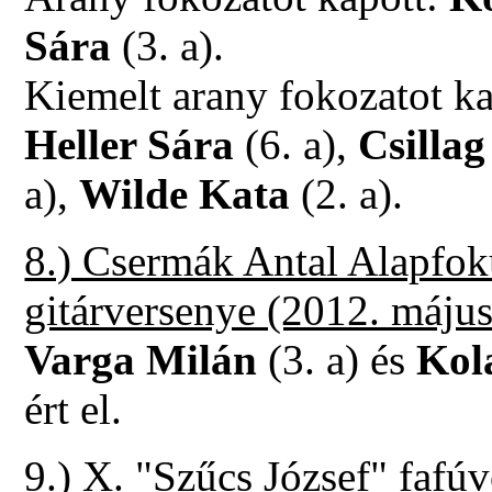
Sára
(3. a).
Kiemelt arany fokozatot k
Heller Sára
(6. a),
Csilla
a),
Wilde Kata
(2. a).
8.) Csermák Antal Alapfok
gitárversenye (2012. május
Varga Milán
(3. a) és
Kol
ért el.
9.) X. "Szűcs József" faf