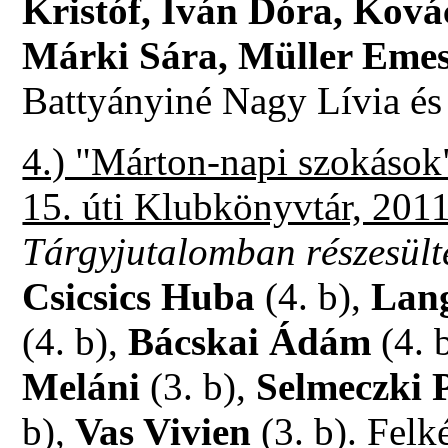
Kristóf, Iván Dóra, Kov
Márki Sára, Müller Emes
Battyányiné Nagy Lívia és
4.) "Márton-napi szokások
15. úti Klubkönyvtár, 201
Tárgyjutalomban részesült
Csicsics Huba
(4. b),
Lan
(4. b),
Bácskai Ádám
(4. b
Meláni
(3. b),
Selmeczki 
b),
Vas Vivien
(3. b). Fel