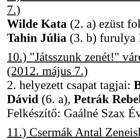
7.)
Wilde Kata
(2. a) ezüst fo
Tahin Júlia
(3. b) furulya 
10.) "Játsszunk zenét!" vá
(2012. május 7.)
2. helyezett csapat tagjai:
B
Dávid
(6. a),
Petrák Rebe
Felkészítő: Gaálné Szax É
11.) Csermák Antal Zeneis