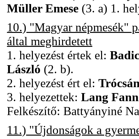
Müller Emese
(3. a) 1. hel
10.) "Magyar népmesék" pá
által meghirdetett
1. helyezést értek el:
Badic
László
(2. b).
2. helyezést ért el:
Trócsá
3. helyezettek:
Lang Fann
Felkészítő: Battyányiné N
11.) "Újdonságok a gyerm