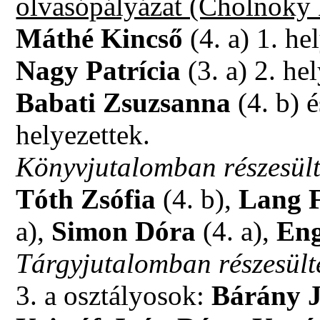
olvasópályázat (Cholnoky
Máthé Kincső
(4. a) 1. he
Nagy Patrícia
(3. a) 2. hel
Babati Zsuzsanna
(4. b) 
helyezettek.
Könyvjutalomban részesült
Tóth Zsófia
(4. b),
Lang 
a),
Simon Dóra
(4. a),
Eng
Tárgyjutalomban részesült
3. a osztályosok:
Bárány J