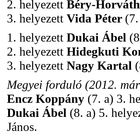
2. helyezett
Béry-Horváth
3. helyezett
Vida Péter
(7.
1. helyezett
Dukai Ábel
(8
2. helyezett
Hidegkuti Ko
3. helyezett
Nagy Kartal
(
Megyei forduló (2012. már
Encz Koppány
(7. a) 3. he
Dukai Ábel
(8. a) 5. hely
János.