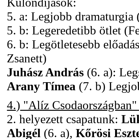
Különdíjasok:
5. a: Legjobb dramaturgia 
5. b: Legeredetibb ötlet (F
6. b: Legötletesebb előadá
Zsanett)
Juhász András
(6. a): Leg
Arany Tímea
(7. b) Legjo
4.) "Alíz Csodaországban"
2. helyezett csapatunk:
Lü
Abigél
(6. a),
Kőrösi Eszt