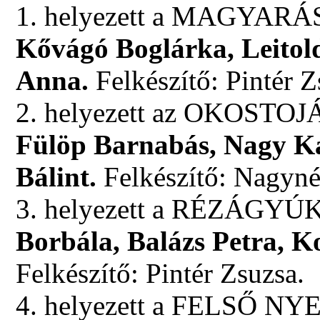
1. helyezett a MAGYARÁSZ
Kővágó Boglárka, Leitol
Anna.
Felkészítő: Pintér Z
2. helyezett az OKOSTOJÁS
Fülöp Barnabás, Nagy Ka
Bálint.
Felkészítő: Nagyn
3. helyezett a RÉZÁGYÚK c
Borbála, Balázs Petra, K
Felkészítő: Pintér Zsuzsa.
4. helyezett a FELSŐ NY