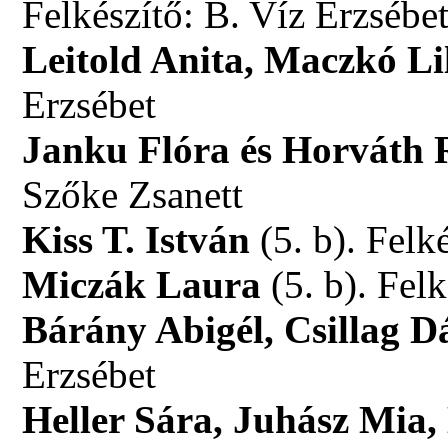
Felkészítő: B. Víz Erzsébe
Leitold Anita, Maczkó Li
Erzsébet
Janku Flóra és Horváth 
Szőke Zsanett
Kiss T. István
(5. b). Felk
Miczák Laura
(5. b). Fel
Bárány Abigél, Csillag 
Erzsébet
Heller Sára, Juhász Mia