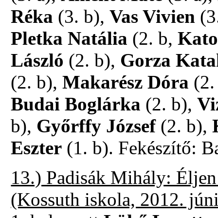
Réka
(3. b),
Vas Vivien
(3
Pletka Natália
(2. b,
Kato
László
(2. b),
Gorza Kata
(2. b),
Makarész Dóra
(2.
Budai Boglárka
(2. b),
Vi
b),
Győrffy József
(2. b),
Eszter
(1. b). Fekészítő: 
13.) Padisák Mihály: Éljen
(Kossuth iskola, 2012. jún