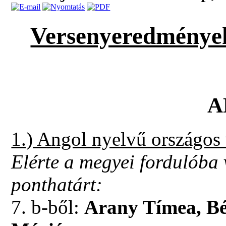
Versenyeredmények
A
1.) Angol nyelvű országos 
Elérte a megyei fordulóba
ponthatárt:
7. b-ből:
Arany Tímea, Bé