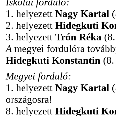
Iskolai forduló:
1.
helyezett
Nagy Kartal
(
2. helyezett
Hidegkuti Ko
3. helyezett
Trón Réka
(8.
A
megyei fordulóra tovább
Hidegkuti Konstantin
(8.
Megyei forduló:
1. helyezett
Nagy Kartal
(
országosra!
8. helyezett
Hidegkuti Ko