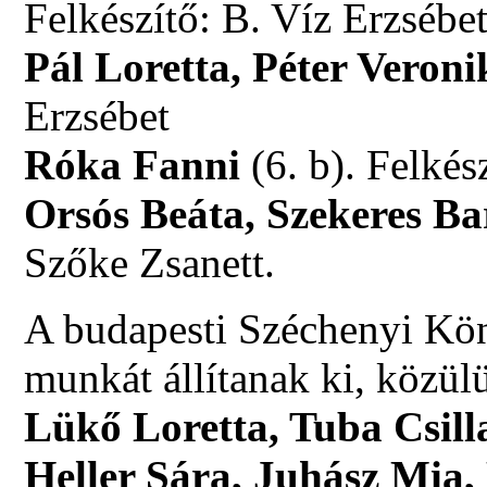
Felkészítő: B. Víz Erzsébe
Pál Loretta, Péter Veroni
Erzsébet
Róka Fanni
(6. b). Felkés
Orsós Beáta, Szekeres B
Szőke Zsanett.
A budapesti Széchenyi Kö
munkát állítanak ki, közül
Lükő Loretta, Tuba Csill
Heller Sára, Juhász Mia