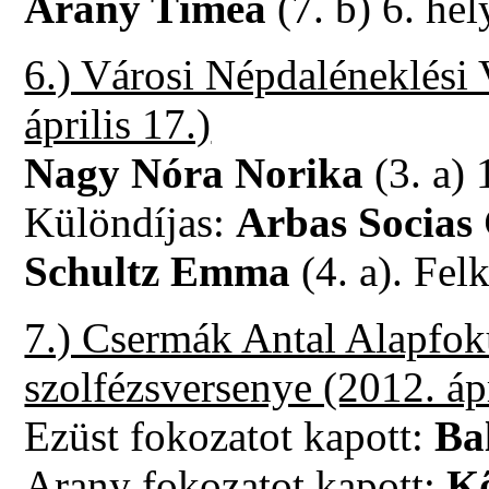
Arany Tímea
(7. b) 6. hel
6.) Városi Népdaléneklési
április 17.)
Nagy Nóra Norika
(3. a) 
Különdíjas:
Arbas Socias
Schultz Emma
(4. a). Fel
7.) Csermák Antal Alapfok
szolfézsversenye (2012. ápr
Ezüst fokozatot kapott:
Bal
Arany fokozatot kapott:
Kő