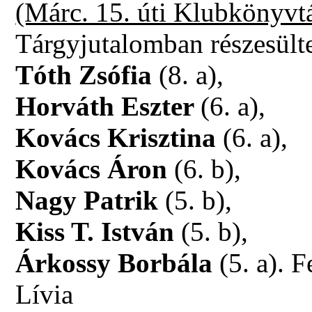
(Márc. 15. úti Klubkönyvt
Tárgyjutalomban részesült
Tóth Zsófia
(8. a),
Horváth Eszter
(6. a),
Kovács Krisztina
(6. a),
Kovács Áron
(6. b),
Nagy Patrik
(5. b),
Kiss T. István
(5. b),
Árkossy Borbála
(5. a). 
Lívia