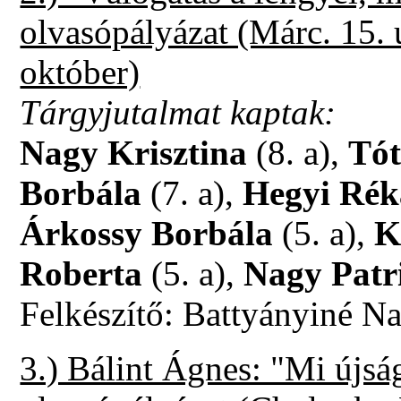
olvasópályázat (Márc. 15. 
október)
Tárgyjutalmat kaptak:
Nagy Krisztina
(8. a),
Tót
Borbála
(7. a),
Hegyi Rék
Árkossy Borbála
(5. a),
K
Roberta
(5. a),
Nagy Patr
Felkészítő: Battyányiné N
3.) Bálint Ágnes: "Mi újsá