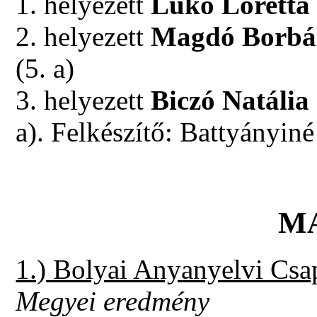
1. helyezett
Lükő Lorett
2. helyezett
Magdó Borbá
(5. a)
3. helyezett
Biczó Natália
a). Felkészítő: Battyányin
M
1.) Bolyai Anyanyelvi Csa
Megyei eredmény