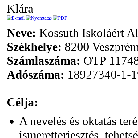
Klára
Neve:
Kossuth Iskoláért A
Székhelye:
8200 Veszprém,
Számlaszáma:
OTP 11748
Adószáma:
18927340-1-1
Célja:
A nevelés és oktatás teré
ismeretterjesztés, tehet