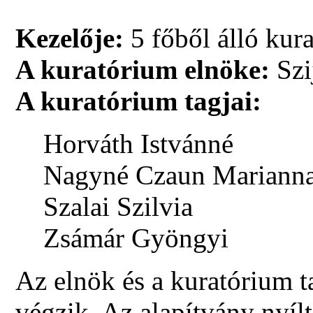
Kezelője:
5 főből álló kur
A kuratórium elnöke:
Szi
A kuratórium tagjai:
Horváth Istvánné
Nagyné Czaun Mariann
Szalai Szilvia
Zsámár Gyöngyi
Az elnök és a kuratórium t
végzik. Az alapítvány nyíl