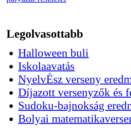
Legolvasottabb
Halloween buli
Iskolaavatás
NyelvÉsz verseny ered
Díjazott versenyzők és f
Sudoku-bajnokság ere
Bolyai matematikaverse