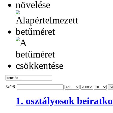
Szűrő
S
1. osztályosok beiratk