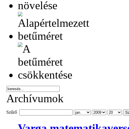
Archívumok
Szűrő
S
Varga matematikavers