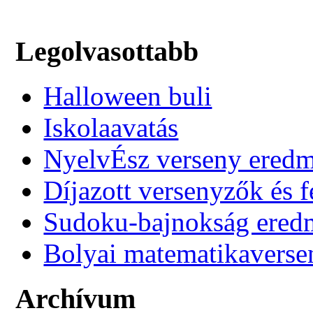
Legolvasottabb
Halloween buli
Iskolaavatás
NyelvÉsz verseny ered
Díjazott versenyzők és f
Sudoku-bajnokság ere
Bolyai matematikaverse
Archívum