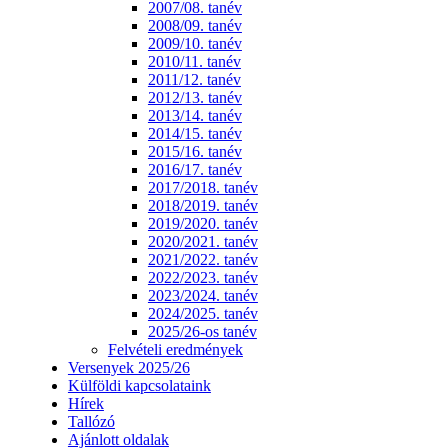
2007/08. tanév
2008/09. tanév
2009/10. tanév
2010/11. tanév
2011/12. tanév
2012/13. tanév
2013/14. tanév
2014/15. tanév
2015/16. tanév
2016/17. tanév
2017/2018. tanév
2018/2019. tanév
2019/2020. tanév
2020/2021. tanév
2021/2022. tanév
2022/2023. tanév
2023/2024. tanév
2024/2025. tanév
2025/26-os tanév
Felvételi eredmények
Versenyek 2025/26
Külföldi kapcsolataink
Hírek
Tallózó
Ajánlott oldalak