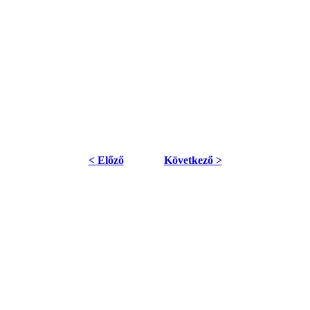
< Előző
Következő >