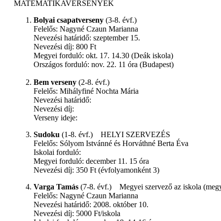
MATEMATIKAVERSENYEK
Bolyai csapatverseny
(3-8. évf.)
Felelős: Nagyné Czaun Marianna
Nevezési határidő: szeptember 15.
Nevezési díj: 800 Ft
Megyei forduló: okt. 17. 14.30 (Deák iskola)
Országos forduló: nov. 22. 11 óra (Budapest)
Bem verseny
(2-8. évf.)
Felelős: Mihályfiné Nochta Mária
Nevezési határidő:
Nevezési díj:
Verseny ideje:
Sudoku
(1-8. évf.)
HELYI SZERVEZÉS
Felelős: Sólyom Istvánné és Horváthné Berta Éva
Iskolai forduló:
Megyei forduló: december 11. 15 óra
Nevezési díj: 350 Ft (évfolyamonként 3)
Varga Tamás
(7-8. évf.) Megyei szervező az iskola (meg
Felelős: Nagyné Czaun Marianna
Nevezési határidő: 2008. október 10.
Nevezési díj: 5000 Ft/iskola