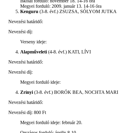
Iskolai forduló: november 18. 14-16 óra
Megyei forduló: 2009. január 13. 14-16 óra
Kenguru
(3-8. évf.)
ZSUZSA, SÓLYOM JUTKA
Nevezési határidő:
Nevezési díj:
Verseny ideje:
Alapműveleti
(4-8. évf.)
KATI, LÍVI
Nevezési határidő:
Nevezési díj:
Megyei forduló ideje:
Zrínyi
(3-8. évf.)
BORÓK BEA, NOCHTA MARI
Nevezési határidő:
Nevezési díj: 800 Ft
Megyei forduló ideje: február 20.
Országos forduló: április 8-10.