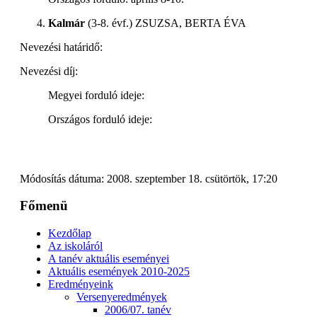
Kalmár
(3-8. évf.)
ZSUZSA, BERTA ÉVA
Nevezési határidő:
Nevezési díj:
Megyei forduló ideje:
Országos forduló ideje:
Módosítás dátuma: 2008. szeptember 18. csütörtök, 17:20
Főmenü
Kezdőlap
Az iskoláról
A tanév aktuális eseményei
Aktuális események 2010-2025
Eredményeink
Versenyeredmények
2006/07. tanév