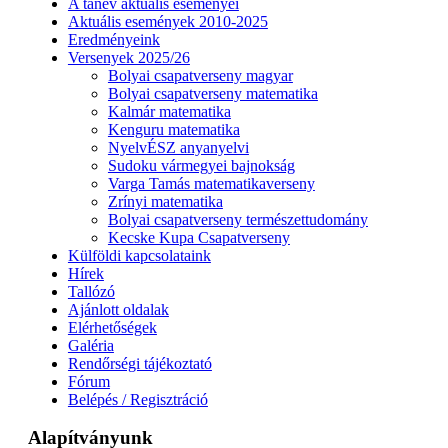
A tanév aktuális eseményei
Aktuális események 2010-2025
Eredményeink
Versenyek 2025/26
Bolyai csapatverseny magyar
Bolyai csapatverseny matematika
Kalmár matematika
Kenguru matematika
NyelvÉSZ anyanyelvi
Sudoku vármegyei bajnokság
Varga Tamás matematikaverseny
Zrínyi matematika
Bolyai csapatverseny természettudomány
Kecske Kupa Csapatverseny
Külföldi kapcsolataink
Hírek
Tallózó
Ajánlott oldalak
Elérhetőségek
Galéria
Rendőrségi tájékoztató
Fórum
Belépés / Regisztráció
Alapítványunk