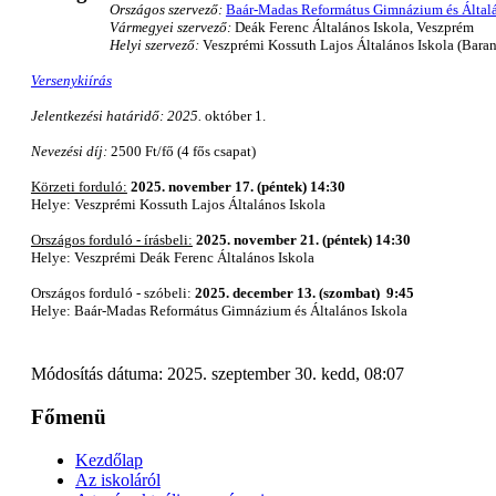
Országos szervező:
Baár-Madas Református Gimnázium és Általá
Vármegyei szervező:
Deák Ferenc Általános Iskola, Veszprém
Helyi szervező:
Veszprémi Kossuth Lajos Általános Iskola (Bara
Versenykiírás
Jelentkezési határidő: 2025.
október 1.
Nevezési díj:
2500 Ft/fő (4 fős csapat)
Körzeti forduló:
2025. november 17. (péntek) 14:30
Helye: Veszprémi Kossuth Lajos Általános Iskola
Országos forduló - írásbeli:
2025. november 21. (péntek) 14:30
Helye: Veszprémi Deák Ferenc Általános Iskola
Országos forduló - szóbeli:
2025. december 13. (szombat) 9:45
Helye:
Baár-Madas Református Gimnázium és Általános Iskola
Módosítás dátuma: 2025. szeptember 30. kedd, 08:07
Főmenü
Kezdőlap
Az iskoláról