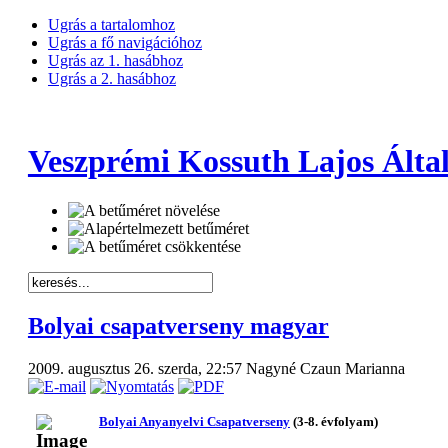
Ugrás a tartalomhoz
Ugrás a fő navigációhoz
Ugrás az 1. hasábhoz
Ugrás a 2. hasábhoz
Veszprémi Kossuth Lajos Által
Bolyai csapatverseny magyar
2009. augusztus 26. szerda, 22:57
Nagyné Czaun Marianna
Bolyai Anyanyelvi Csapatverseny
(3-8. évfolyam)