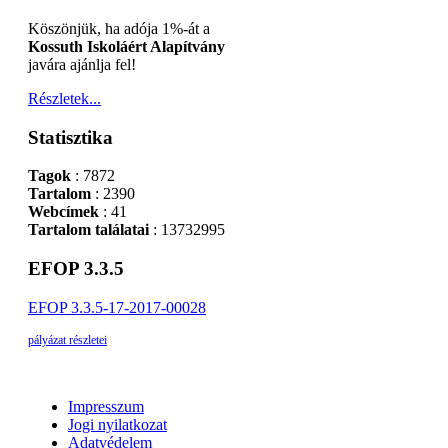
Köszönjük, ha adója 1%-át a
Kossuth Iskoláért Alapítvány
javára ajánlja fel!
Részletek...
Statisztika
Tagok
: 7872
Tartalom
: 2390
Webcímek
: 41
Tartalom találatai
: 13732995
EFOP 3.3.5
EFOP 3.3.5-17-2017-00028
pályázat részletei
Impresszum
Jogi nyilatkozat
Adatvédelem