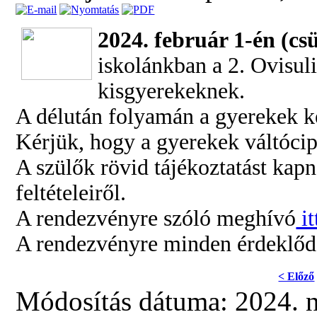
2024. február 1-én (c
iskolánkban a 2.
Ovisuli
kisgyerekeknek.
A délután folyamán a gyerekek ké
Kérjük, hogy a gyerekek váltóci
A szülők rövid tájékoztatást kapna
feltételeiről.
A rendezvényre szóló meghívó
it
A rendezvényre minden érdeklődő
< Előző
Módosítás dátuma: 2024. 