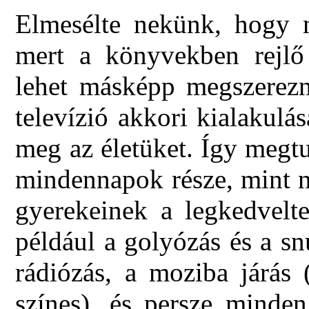
Elmesélte nekünk, hogy m
mert a könyvekben rejlő
lehet másképp megszerezn
televízió akkori kialakulá
meg az életüket. Így megt
mindennapok része, mint n
gyerekeinek a legkedvelte
például a golyózás és a s
rádiózás, a moziba járás 
színes), és persze minden