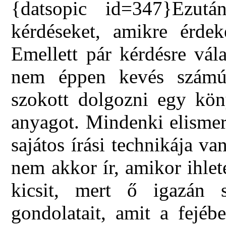
{datsopic id=347}Ezutá
kérdéseket, amikre érdek
Emellett pár kérdésre vál
nem éppen kevés számú
szokott dolgozni egy kön
anyagot. Mindenki elismer
sajátos írási technikája va
nem akkor ír, amikor ihle
kicsit, mert ő igazán s
gondolatait, amit a fejéb