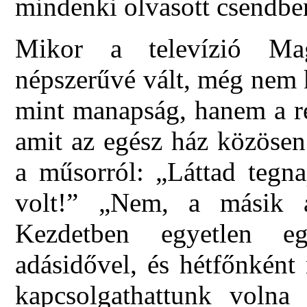
mindenki olvasott csendb
Mikor a televízió Mag
népszerűvé vált, még nem 
mint manapság, hanem a ré
amit az egész ház közösen
a műsorról: „Láttad tegn
volt!” „Nem, a másik a
Kezdetben egyetlen e
adásidővel, és hétfőnként
kapcsolgathattunk volna 