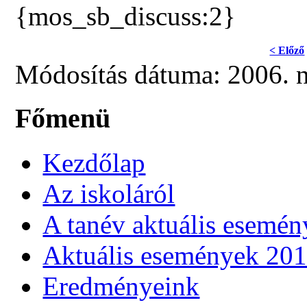
{mos_sb_discuss:2}
< Előző
Módosítás dátuma: 2006. 
Főmenü
Kezdőlap
Az iskoláról
A tanév aktuális esemén
Aktuális események 20
Eredményeink