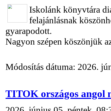
Iskolánk könyvtára di
felajánlásnak köszön
gyarapodott.
Nagyon szépen köszönjük az 
Módosítás dátuma: 2026. jún
TITOK országos angol ny
2026. június 05. péntek, 08