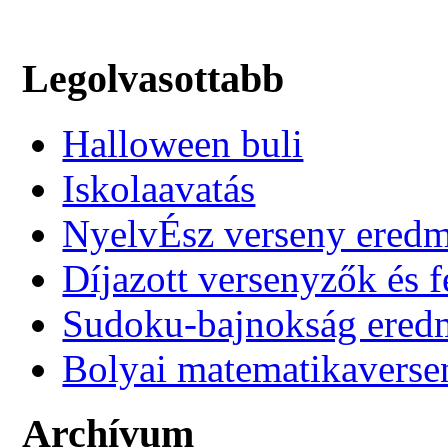
Legolvasottabb
Halloween buli
Iskolaavatás
NyelvÉsz verseny ered
Díjazott versenyzők és f
Sudoku-bajnokság ere
Bolyai matematikaverse
Archívum