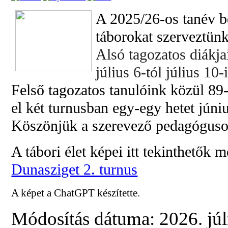
A 2025/26-os tanév be
táborokat szerveztünk
Alsó tagozatos diákja
július 6-tól július 10-
Felső tagozatos tanulóink közül 89-
el két turnusban egy-egy hetet júniu
Köszönjük a szerevező pedagóguso
A tábori élet képei itt tekinthetők 
Dunasziget 2. turnus
A képet a ChatGPT készítette.
Módosítás dátuma: 2026. júli