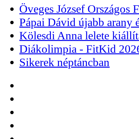
Öveges József Országos F
Pápai Dávid újabb arany é
Kölesdi Anna lelete kiáll
Diákolimpia - FitKid 202
Sikerek néptáncban