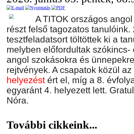
A TITOK országos angol 
részt felső tagozatos tanulóink
tesztfeladatsort töltöttek ki a 
melyben előfordultak szókincs- 
angol szokásokra és ünnepekre
rejtvények. A csapatok közül a
helyezést
ért el, míg a 8. évfo
egyaránt 4. helyezett lett. Grat
Nóra.
További cikkeink...