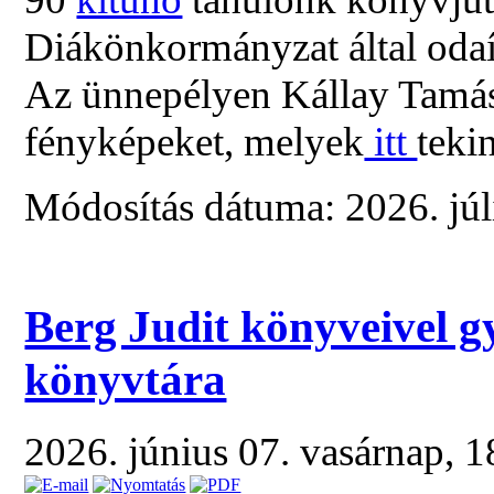
Diákönkormányzat által odaí
Az ünnepélyen Kállay Tamás 
fényképeket, melyek
itt
teki
Módosítás dátuma: 2026. júli
Berg Judit könyveivel g
könyvtára
2026. június 07. vasárnap, 