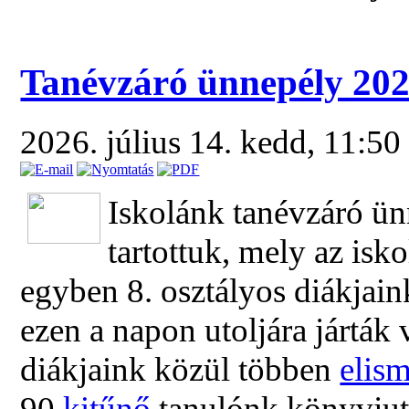
Tanévzáró ünnepély 20
2026. július 14. kedd, 11:5
Iskolánk tanévzáró ün
tartottuk, mely az is
egyben 8. osztályos diákjain
ezen a napon utoljára járták 
diákjaink közül többen
elism
90
kitűnő
tanulónk könyvjuta