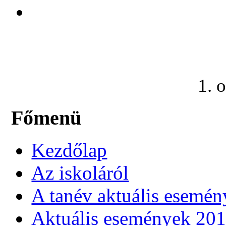
1. o
Főmenü
Kezdőlap
Az iskoláról
A tanév aktuális esemén
Aktuális események 20