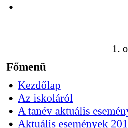
1. o
Főmenü
Kezdőlap
Az iskoláról
A tanév aktuális esemén
Aktuális események 20