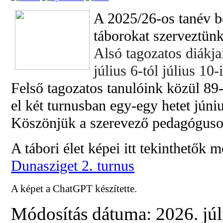
A 2025/26-os tanév be
táborokat szerveztünk
Alsó tagozatos diákja
július 6-tól július 10-
Felső tagozatos tanulóink közül 89-
el két turnusban egy-egy hetet júniu
Köszönjük a szerevező pedagóguso
A tábori élet képei itt tekinthetők 
Dunasziget 2. turnus
A képet a ChatGPT készítette.
Módosítás dátuma: 2026. júli