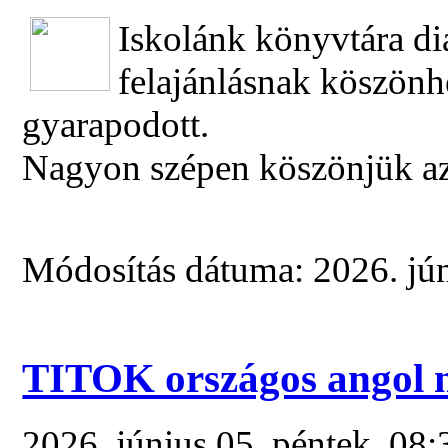
Iskolánk könyvtára di
felajánlásnak köszön
gyarapodott.
Nagyon szépen köszönjük az 
Módosítás dátuma: 2026. jún
TITOK országos angol ny
2026. június 05. péntek, 08