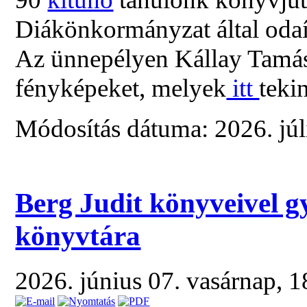
Diákönkormányzat által odaí
Az ünnepélyen Kállay Tamás 
fényképeket, melyek
itt
teki
Módosítás dátuma: 2026. júli
Berg Judit könyveivel g
könyvtára
2026. június 07. vasárnap, 