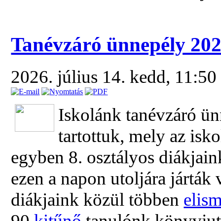
Tanévzáró ünnepély 20
2026. július 14. kedd, 11:5
Iskolánk tanévzáró ün
tartottuk, mely az is
egyben 8. osztályos diákjain
ezen a napon utoljára járták 
diákjaink közül többen
elism
90
kitűnő
tanulónk könyvjuta