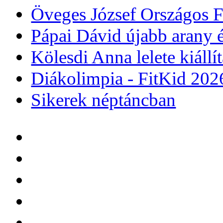
Öveges József Országos F
Pápai Dávid újabb arany é
Kölesdi Anna lelete kiáll
Diákolimpia - FitKid 202
Sikerek néptáncban