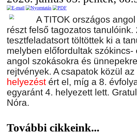
A TITOK országos angol 
részt felső tagozatos tanulóink
tesztfeladatsort töltöttek ki a 
melyben előfordultak szókincs- 
angol szokásokra és ünnepekre
rejtvények. A csapatok közül a
helyezést
ért el, míg a 8. évfo
egyaránt 4. helyezett lett. Grat
Nóra.
További cikkeink...