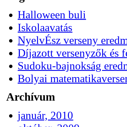
Halloween buli
Iskolaavatás
NyelvÉsz verseny ered
Díjazott versenyzők és f
Sudoku-bajnokság ere
Bolyai matematikaverse
Archívum
január, 2010