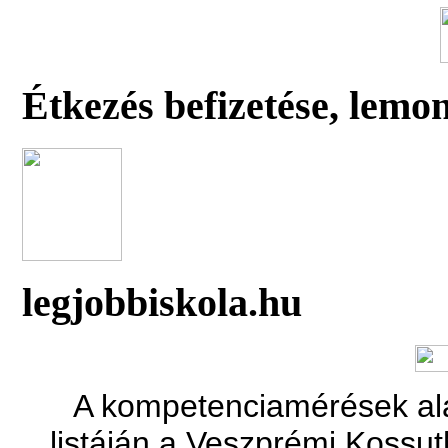
Étkezés befizetése, lemo
legjobbiskola.hu
A kompetenciamérések alap
listáján a Veszprémi Kossut