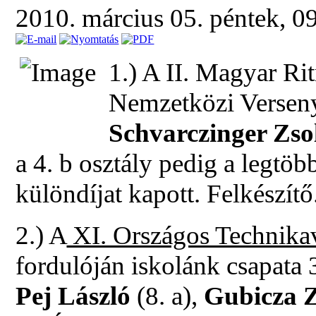
2010. március 05. péntek, 0
1.) A II. Magyar R
Nemzetközi Verseny
Schvarczinger Zso
a 4. b osztály pedig a legtöb
különdíjat kapott. Felkészítő
2.) A
XI. Országos Technika
fordulóján iskolánk csapata 3.
Pej László
(8. a),
Gubicza 