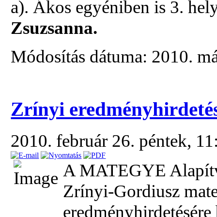
a). Ákos egyéniben is 3. hel
Zsuzsanna.
Módosítás dátuma: 2010. már
Zrínyi eredményhirdeté
2010. február 26. péntek, 1
A MATEGYE Alapítvá
Zrínyi-Gordiusz mat
eredményhirdetésére b