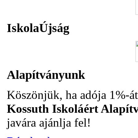
IskolaÚjság
Alapítványunk
Köszönjük, ha adója 1%-át
Kossuth Iskoláért Alapít
javára ajánlja fel!