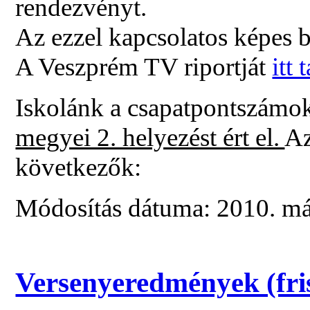
rendezvényt.
Az ezzel kapcsolatos képes 
A Veszprém TV riportját
itt 
Iskolánk a csapatpontszámok
megyei 2. helyezést ért el.
Az
következők:
Módosítás dátuma: 2010. má
Versenyeredmények (fris