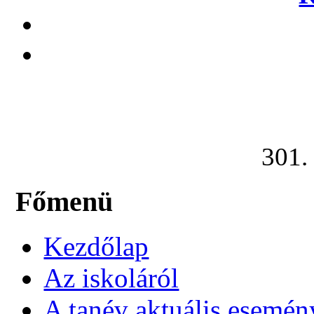
301. 
Főmenü
Kezdőlap
Az iskoláról
A tanév aktuális esemén